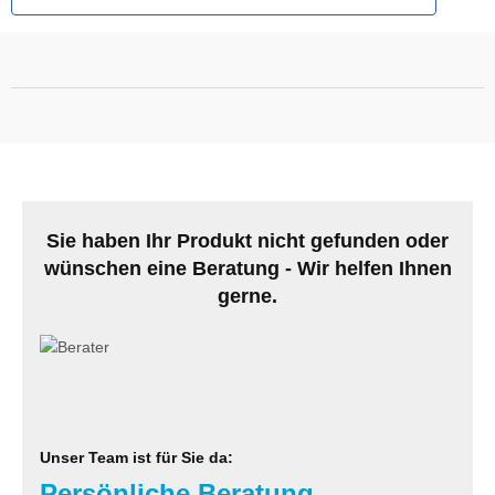
MS
ny
icol
CM
ewsonic
Sie haben Ihr Produkt nicht gefunden oder
gels
wünschen eine Beratung - Wir helfen Ihnen
gerne.
Unser Team ist für Sie da:
Persönliche Beratung