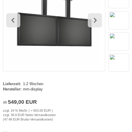
haufenster Monitore
gotron
gitale Informationsschilder
oko
tel TV
rtec
ckwandverkleidungen
gor
sense
tachi
yama
Lieferzeit:
1-2 Wochen
Hersteller:
mm-display
grand
549,00 EUR
ab
G
zzgl. 19 % MwSt. ( = 653.00 EUR )
zzgl. 39.9 EUR Netto-Versandkosten
-display
(47.48 EUR Brutto-Versandkosten)
EC