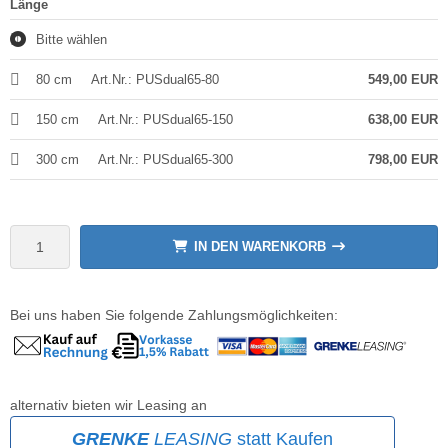
Länge
Bitte wählen
wline
80 cm
Art.Nr.: PUSdual65-80
549,00 EUR
Ta GmbH
150 cm
Art.Nr.: PUSdual65-150
638,00 EUR
lips
300 cm
Art.Nr.: PUSdual65-300
798,00 EUR
orit
omethean
IN DEN WARENKORB
reLink
gout
Bei uns haben Sie folgende Zahlungsmöglichkeiten:
monta
msung
alternativ bieten wir Leasing an
arp
GRENKE
LEASING
statt Kaufen