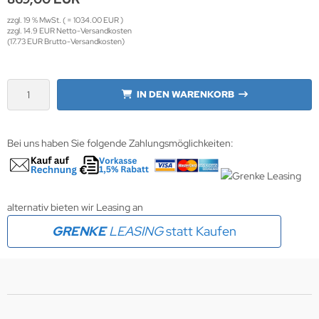
zzgl. 19 % MwSt. ( = 1034.00 EUR )
wline
zzgl. 14.9 EUR Netto-Versandkosten
(17.73 EUR Brutto-Versandkosten)
Ta GmbH
lips
IN DEN WARENKORB
orit
Bei uns haben Sie folgende Zahlungsmöglichkeiten:
omethean
reLink
alternativ bieten wir Leasing an
gout
GRENKE
LEASING
statt Kaufen
monta
msung
arp