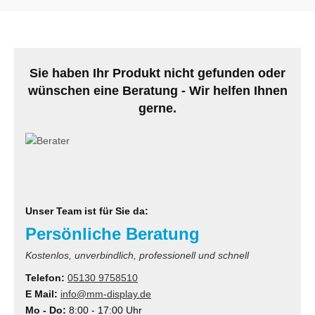
MS
ny
Sie haben Ihr Produkt nicht gefunden oder
icol
wünschen eine Beratung - Wir helfen Ihnen
gerne.
CM
ewsonic
gels
Unser Team ist für Sie da:
Persönliche Beratung
Kostenlos, unverbindlich, professionell und schnell
Telefon:
05130 9758510
E Mail:
info@mm-display.de
Mo - Do:
8:00 - 17:00 Uhr