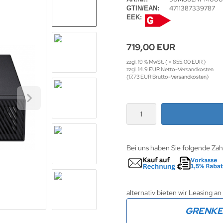
4711387339787
GTIN/EAN:
EEK:
719,00 EUR
zzgl. 19 % MwSt. ( = 855.00 EUR )
zzgl. 14.9 EUR Netto-Versandkosten
(17.73 EUR Brutto-Versandkosten)
Bei uns haben Sie folgende Za
alternativ bieten wir Leasing an
GRENK