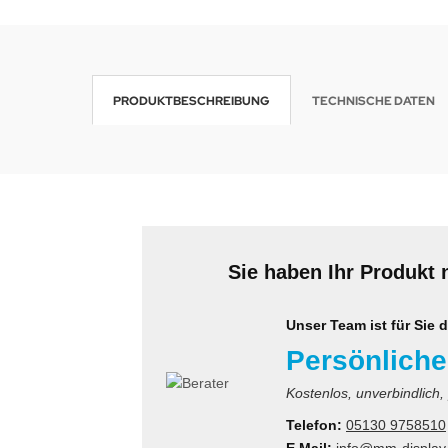
wline
Ta GmbH
PRODUKTBESCHREIBUNG
TECHNISCHE DATEN
lips
orit
omethean
reLink
Sie haben Ihr Produkt 
gout
Unser Team ist für Sie d
monta
Persönliche
msung
Kostenlos, unverbindlich,
Telefon:
05130 9758510
arp