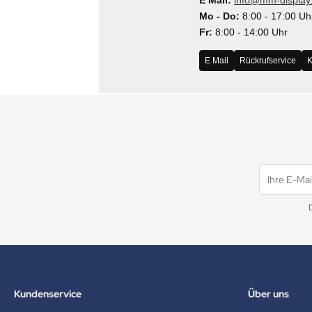
E Mail:
info@mm-display
MS
Mo - Do:
8:00 - 17:00 Uh
Fr:
8:00 - 14:00 Uhr
ny
E Mail
Rückrufservice
K
icol
CM
ewsonic
gels
Kundenservice
Über uns