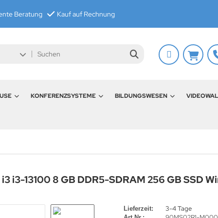
nte Beratung
Kauf auf Rechnung
USE
KONFERENZSYSTEME
BILDUNGSWESEN
VIDEOWA
i3 i3-13100 8 GB DDR5-SDRAM 256 GB SSD Win
3-4 Tage
Lieferzeit:
90MS02R1-M00
Art.Nr.: