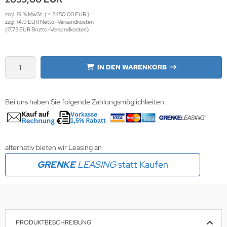
zzgl. 19 % MwSt. ( = 2450.00 EUR )
wline
zzgl. 14.9 EUR Netto-Versandkosten
(17.73 EUR Brutto-Versandkosten)
Ta GmbH
lips
IN DEN WARENKORB
orit
Bei uns haben Sie folgende Zahlungsmöglichkeiten:
omethean
reLink
alternativ bieten wir Leasing an
gout
GRENKE
LEASING
statt Kaufen
monta
msung
arp
PRODUKTBESCHREIBUNG