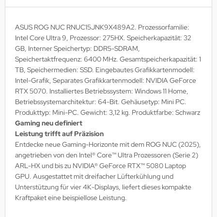
MS
ASUS ROG NUC RNUC15JNK9X489A2. Prozessorfamilie:
ny
Intel Core Ultra 9, Prozessor: 275HX. Speicherkapazität: 32
GB, Interner Speichertyp: DDR5-SDRAM,
icol
Speichertaktfrequenz: 6400 MHz. Gesamtspeicherkapazität: 1
TB, Speichermedien: SSD. Eingebautes Grafikkartenmodell:
CM
Intel-Grafik, Separates Grafikkartenmodell: NVIDIA GeForce
RTX 5070. Installiertes Betriebssystem: Windows 11 Home,
ewsonic
Betriebssystemarchitektur: 64-Bit. Gehäusetyp: Mini PC.
Produkttyp: Mini-PC. Gewicht: 3,12 kg. Produktfarbe: Schwarz
gels
Gaming neu definiert
Leistung trifft auf Präzision
Entdecke neue Gaming-Horizonte mit dem ROG NUC (2025),
angetrieben von den Intel® Core™ Ultra Prozessoren (Serie 2)
ARL-HX und bis zu NVIDIA® GeForce RTX™ 5080 Laptop
GPU. Ausgestattet mit dreifacher Lüfterkühlung und
Unterstützung für vier 4K-Displays, liefert dieses kompakte
Kraftpaket eine beispiellose Leistung.