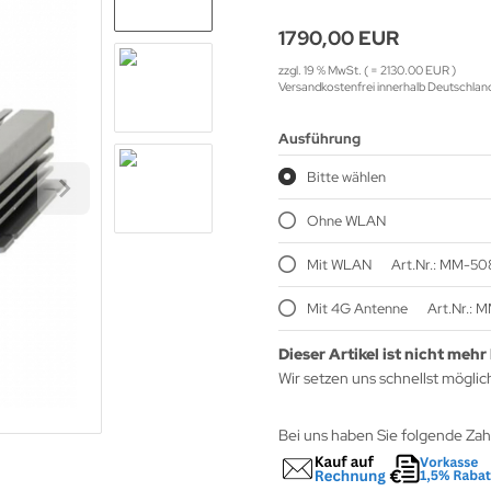
1790,00 EUR
zzgl. 19 % MwSt. ( = 2130.00 EUR )
Versandkostenfrei innerhalb Deutschlan
Ausführung
Bitte wählen
Ohne WLAN
Mit WLAN
Art.Nr.: MM-
Mit 4G Antenne
Art.Nr.:
Dieser Artikel ist nicht mehr 
Wir setzen uns schnellst möglic
Bei uns haben Sie folgende Za