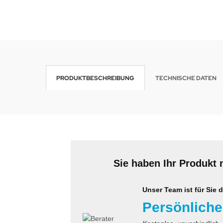
wline
Ta GmbH
lips
PRODUKTBESCHREIBUNG
TECHNISCHE DATEN
orit
omethean
reLink
gout
Sie haben Ihr Produkt 
monta
Unser Team ist für Sie d
msung
Persönliche
arp