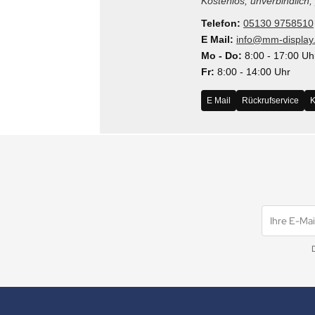
Kostenlos, unverbindlich,
MS
Telefon:
05130 9758510
E Mail:
info@mm-display
ny
Mo - Do:
8:00 - 17:00 Uh
Fr:
8:00 - 14:00 Uhr
icol
E Mail
Rückrufservice
K
CM
ewsonic
gels