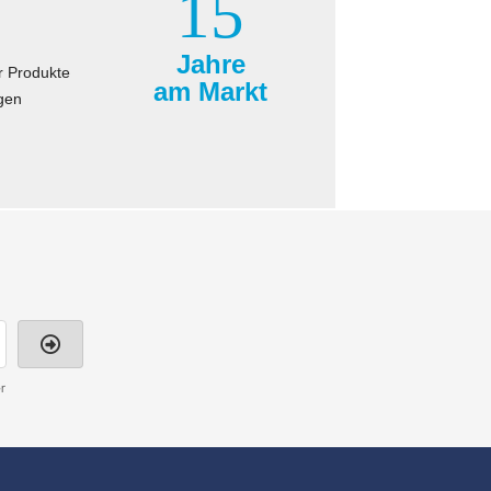
15
Jahre
r Produkte
am Markt
gen
r