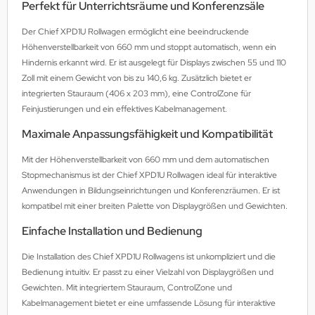
Perfekt für Unterrichtsräume und Konferenzsäle
MS
Der Chief XPD1U Rollwagen ermöglicht eine beeindruckende
ny
Höhenverstellbarkeit von 660 mm und stoppt automatisch, wenn ein
Hindernis erkannt wird. Er ist ausgelegt für Displays zwischen 55 und 110
icol
Zoll mit einem Gewicht von bis zu 140,6 kg. Zusätzlich bietet er
integrierten Stauraum (406 x 203 mm), eine ControlZone für
CM
Feinjustierungen und ein effektives Kabelmanagement.
Maximale Anpassungsfähigkeit und Kompatibilität
ewsonic
Mit der Höhenverstellbarkeit von 660 mm und dem automatischen
gels
Stopmechanismus ist der Chief XPD1U Rollwagen ideal für interaktive
Anwendungen in Bildungseinrichtungen und Konferenzräumen. Er ist
kompatibel mit einer breiten Palette von Displaygrößen und Gewichten.
Einfache Installation und Bedienung
Die Installation des Chief XPD1U Rollwagens ist unkompliziert und die
Bedienung intuitiv. Er passt zu einer Vielzahl von Displaygrößen und
Gewichten. Mit integriertem Stauraum, ControlZone und
Kabelmanagement bietet er eine umfassende Lösung für interaktive