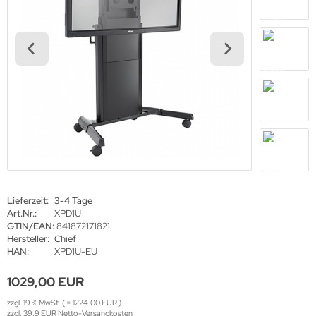
haufenster Monitore
gotron
gitale Informationsschilder
oko
tel TV
rtec
ckwandverkleidungen
gor
sense
tachi
yama
Lieferzeit:
3-4 Tage
Art.Nr.:
XPD1U
grand
GTIN/EAN:
841872171821
Hersteller:
Chief
HAN:
XPD1U-EU
1029,00 EUR
-display
zzgl. 19 % MwSt. ( = 1224.00 EUR )
zzgl. 39.9 EUR Netto-Versandkosten
EC