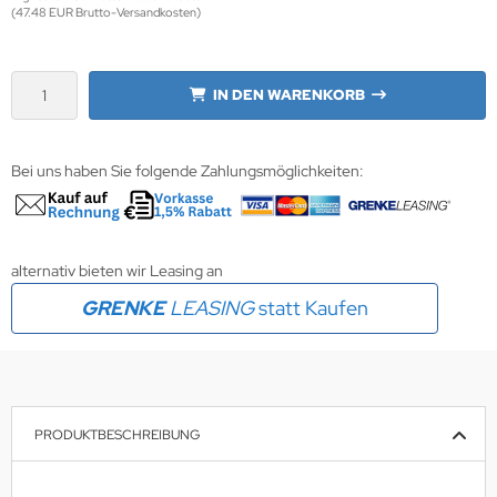
(47.48 EUR Brutto-Versandkosten)
wline
Ta GmbH
IN DEN WARENKORB
lips
Bei uns haben Sie folgende Zahlungsmöglichkeiten:
orit
omethean
alternativ bieten wir Leasing an
reLink
GRENKE
LEASING
statt Kaufen
gout
monta
msung
PRODUKTBESCHREIBUNG
arp