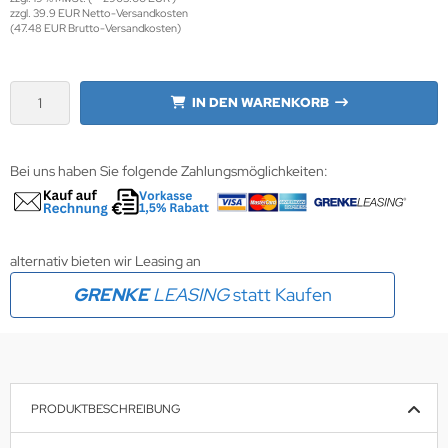
zzgl. 39.9 EUR Netto-Versandkosten
(47.48 EUR Brutto-Versandkosten)
wline
Ta GmbH
IN DEN WARENKORB
lips
Bei uns haben Sie folgende Zahlungsmöglichkeiten:
orit
omethean
reLink
alternativ bieten wir Leasing an
GRENKE
LEASING
statt Kaufen
gout
monta
msung
PRODUKTBESCHREIBUNG
arp