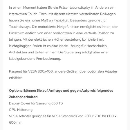
MS
In einem Moment haben Sie ein Präsentationsdisplay im Anderen ein
interaktiven Touch-Tisch. Mit diesem eletrisch verstellbaren Rollwagen
ny
haben Sie ein hohes Maß an Flexibilität. Besonders geeignet für
Touchdisplays. Die motorisierte Neigefunktion
ermöglicht es Ihnen,
den
icol
Bildschirm
einfach von
einer horizontalen
in eine vertikale Position
zu
bringen.
Mit der elektrischen Höhenverstellung kombiniert mit
CM
leichtgängigen Rollen ist es eine
ideale Lösung für
Hochschulen
,
Architekten und Unternehmen
. Die Steuerung erfolgt über eine
ewsonic
kabelgebundene Fernbedienung.
gels
Passend für VESA 800x400, andere Größen über optionalen Adapter
erhältlich.
Optional können Sie auf Anfrage und gegen Aufpreis folgendes
Zubehör erhalten:
Display Cover für Samsung 650 TS
CPU Halterung
VESA Adapter geeignet für VESA Standards von 200 x 200 bis 600 x
600 mm.