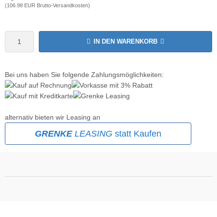
(106.98 EUR Brutto-Versandkosten)
wline
Ta GmbH
IN DEN WARENKORB
lips
Bei uns haben Sie folgende Zahlungsmöglichkeiten:
orit
omethean
alternativ bieten wir Leasing an
reLink
GRENKE
LEASING
statt Kaufen
gout
monta
msung
arp