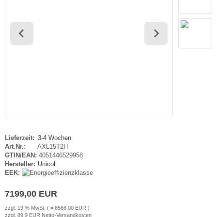
haufenster Monitore
gotron
gitale Informationsschilder
oko
tel TV
rtec
ckwandverkleidungen
gor
sense
tachi
yama
Lieferzeit:
3-4 Wochen
Art.Nr.:
AXL15T2H
grand
GTIN/EAN:
4051446529958
Hersteller:
Unicol
EEK:
G
7199,00 EUR
-display
zzgl. 19 % MwSt. ( = 8566.00 EUR )
zzgl. 89.9 EUR Netto-Versandkosten
EC