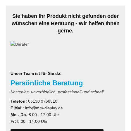
MS
Sie haben Ihr Produkt nicht gefunden oder
ny
wünschen eine Beratung - Wir helfen Ihnen
gerne.
icol
CM
ewsonic
gels
Unser Team ist für Sie da:
Persönliche Beratung
Kostenlos, unverbindlich, professionell und schnell
Telefon:
05130 9758510
E Mail:
info@mm-display.de
Mo - Do:
8:00 - 17:00 Uhr
Fr:
8:00 - 14:00 Uhr