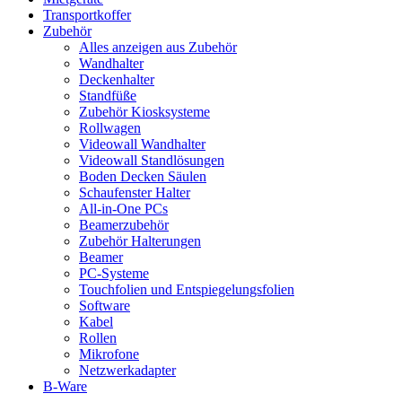
Transportkoffer
Zubehör
Alles anzeigen aus Zubehör
Wandhalter
Deckenhalter
Standfüße
Zubehör Kiosksysteme
Rollwagen
Videowall Wandhalter
Videowall Standlösungen
Boden Decken Säulen
Schaufenster Halter
All-in-One PCs
Beamerzubehör
Zubehör Halterungen
Beamer
PC-Systeme
Touchfolien und Entspiegelungsfolien
Software
Kabel
Rollen
Mikrofone
Netzwerkadapter
B-Ware