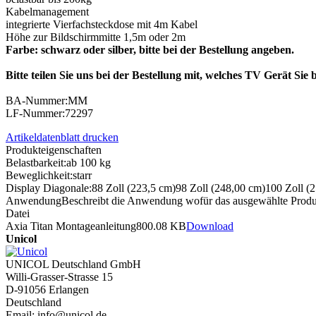
Kabelmanagement
integrierte Vierfachsteckdose mit 4m Kabel
Höhe zur Bildschirmmitte 1,5m oder 2m
Farbe: schwarz oder silber, bitte bei der Bestellung angeben.
Bitte teilen Sie uns bei der Bestellung mit, welches TV Gerät Si
BA-Nummer:MM
LF-Nummer:72297
Artikeldatenblatt drucken
Produkteigenschaften
Belastbarkeit:
ab 100 kg
Beweglichkeit:
starr
Display Diagonale:
88 Zoll (223,5 cm)
98 Zoll (248,00 cm)
100 Zoll (
Anwendung
Beschreibt die Anwendung wofür das ausgewählte Prod
Datei
Axia Titan Montageanleitung
800.08 KB
Download
Unicol
UNICOL Deutschland GmbH
Willi-Grasser-Strasse 15
D-91056 Erlangen
Deutschland
Email: info@unicol.de