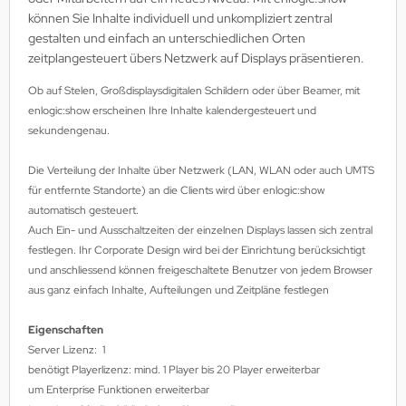
können Sie Inhalte individuell und unkompliziert zentral
MS
gestalten und einfach an unterschiedlichen Orten
zeitplangesteuert übers Netzwerk auf Displays präsentieren.
ny
Ob auf Stelen, Großdisplaysdigitalen Schildern oder über Beamer, mit
icol
enlogic:show erscheinen Ihre Inhalte kalendergesteuert und
sekundengenau.
CM
Die Verteilung der Inhalte über Netzwerk (LAN, WLAN oder auch UMTS
ewsonic
für entfernte Standorte) an die Clients wird über enlogic:show
automatisch gesteuert.
gels
Auch Ein- und Ausschaltzeiten der einzelnen Displays lassen sich zentral
festlegen. Ihr Corporate Design wird bei der Einrichtung berücksichtigt
und anschliessend können freigeschaltete Benutzer von jedem Browser
aus ganz einfach Inhalte, Aufteilungen und Zeitpläne festlegen
Eigenschaften
Server Lizenz: 1
benötigt Playerlizenz: mind. 1 Player bis 20 Player erweiterbar
um Enterprise Funktionen erweiterbar