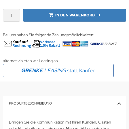
wline
IN DEN WARENKORB
Ta GmbH
Bei uns haben Sie folgende Zahlungsmöglichkeiten:
lips
orit
alternativ bieten wir Leasing an
omethean
GRENKE
LEASING
statt Kaufen
reLink
gout
monta
PRODUKTBESCHREIBUNG
msung
Bringen Sie die Kommunikation mit Ihren Kunden, Gästen
arp
oder Mitarbeitern auf ein neues Niveau. Mit enlogic:show