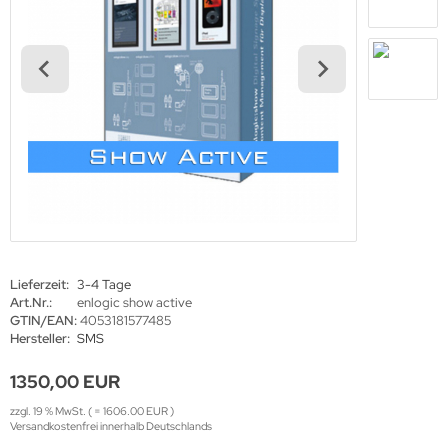
haufenster Monitore
gotron
gitale Informationsschilder
oko
tel TV
rtec
ckwandverkleidungen
gor
sense
tachi
yama
Lieferzeit:
3-4 Tage
Art.Nr.:
enlogic show active
grand
GTIN/EAN:
4053181577485
Hersteller:
SMS
1350,00 EUR
-display
zzgl. 19 % MwSt. ( = 1606.00 EUR )
Versandkostenfrei innerhalb Deutschlands
EC