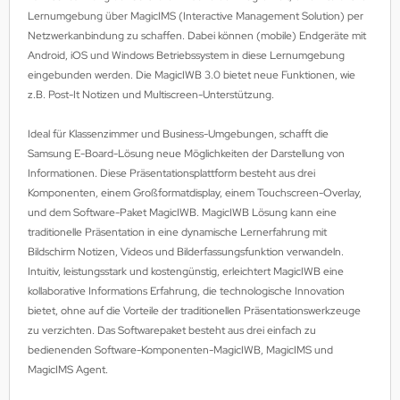
Lernumgebung über MagicIMS (Interactive Management Solution) per
MS
Netzwerkanbindung zu schaffen. Dabei können (mobile) Endgeräte mit
Android, iOS und Windows Betriebssystem in diese Lernumgebung
ny
eingebunden werden. Die MagicIWB 3.0 bietet neue Funktionen, wie
z.B. Post-It Notizen und Multiscreen-Unterstützung.
icol
Ideal für Klassenzimmer und Business-Umgebungen, schafft die
CM
Samsung E-Board-Lösung neue Möglichkeiten der Darstellung von
Informationen. Diese Präsentationsplattform besteht aus drei
ewsonic
Komponenten, einem Großformatdisplay, einem Touchscreen-Overlay,
und dem Software-Paket MagicIWB. MagicIWB Lösung kann eine
gels
traditionelle Präsentation in eine dynamische Lernerfahrung mit
Bildschirm Notizen, Videos und Bilderfassungsfunktion verwandeln.
Intuitiv, leistungsstark und kostengünstig, erleichtert MagicIWB eine
kollaborative Informations Erfahrung, die technologische Innovation
bietet, ohne auf die Vorteile der traditionellen Präsentationswerkzeuge
zu verzichten. Das Softwarepaket besteht aus drei einfach zu
bedienenden Software-Komponenten-MagicIWB, MagicIMS und
MagicIMS Agent.