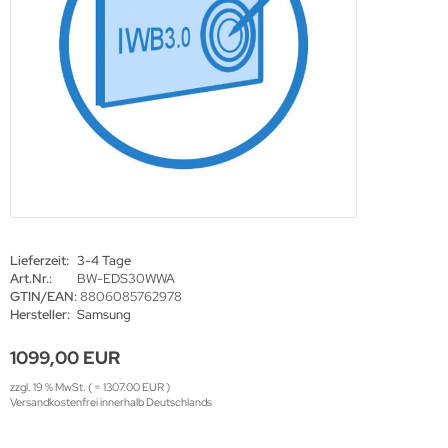
haufenster Monitore
gotron
gitale Informationsschilder
oko
tel TV
rtec
ckwandverkleidungen
gor
sense
tachi
Lieferzeit:
3-4 Tage
yama
Art.Nr.:
BW-EDS30WWA
GTIN/EAN:
8806085762978
Hersteller:
Samsung
grand
1099,00 EUR
zzgl. 19 % MwSt. ( = 1307.00 EUR )
Versandkostenfrei innerhalb Deutschlands
-display
EC