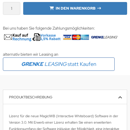
IN DEN WARENKORB
wline
Ta GmbH
Bei uns haben Sie folgende Zahlungsmöglichkeiten:
lips
orit
alternativ bieten wir Leasing an
omethean
GRENKE
LEASING
statt Kaufen
reLink
gout
PRODUKTBESCHREIBUNG
monta
msung
Lizenz für die neue MagicIWB (Interactive Whiteboard) Software in der
Version 3.0. Mit Erwerb einer Lizenz erhalten Sie einen erweiterten
arp
Funktionsumfang der Software inklusive der Möglichkeit, eine interaktive