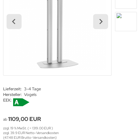
haufenster Monitore
gotron
gitale Informationsschilder
oko
tel TV
rtec
ckwandverkleidungen
gor
sense
tachi
yama
Lieferzeit:
3-4 Tage
Hersteller:
Vogels
grand
EEK:
1109,00 EUR
ab
-display
zzgl. 19 % MwSt. ( = 1319.00 EUR )
zzgl. 39.9 EUR Netto-Versandkosten
(47.48 EUR Brutto-Versandkosten)
EC