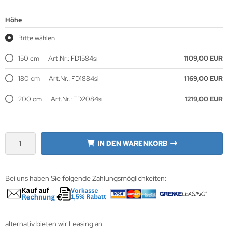
Höhe
wline
Bitte wählen
Ta GmbH
150 cm
Art.Nr.: FD1584si
1109,00 EUR
lips
180 cm
Art.Nr.: FD1884si
1169,00 EUR
orit
200 cm
Art.Nr.: FD2084si
1219,00 EUR
omethean
reLink
IN DEN WARENKORB
gout
monta
Bei uns haben Sie folgende Zahlungsmöglichkeiten:
msung
arp
alternativ bieten wir Leasing an