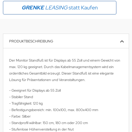
GRENKE
LEASING
statt Kaufen
MS
ny
icol
PRODUKTBESCHREIBUNG
CM
ewsonic
Der Monitor Standfuß ist für Displays ab 55 Zoll und einem Gewicht von
max. 120 kg geeignet. Durch das Kabelmanagementsystem wird ein
gels
ordentliches Gesamtbild erzeugt. Dieser Standfuß ist eine elegante
Lösung für Präsentationen und Veranstaltungen.
- Geeignet für Displays ab 55 Zoll
- Stabiler Stand
- Tragfähigkeit: 120 kg
- Befestigungsbereich: min. 100x100, max. 800x400 mm
- Farbe: Silber
- Standprofil wählbar: 150 cm, 180 cm oder 200 cm
- Stufenlose Höhenverstellung in der Nut