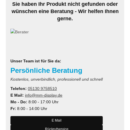
Sie haben Ihr Produkt nicht gefunden oder
MS
wünschen eine Beratung - Wir helfen Ihnen
gerne.
ny
icol
CM
ewsonic
Unser Team ist für Sie da:
Persönliche Beratung
gels
Kostenlos, unverbindlich, professionell und schnell
Telefon:
05130 9758510
E Mail:
info@mm-display.de
Mo - Do:
8:00 - 17:00 Uhr
Fr:
8:00 - 14:00 Uhr
E Mail
Rückrufservice