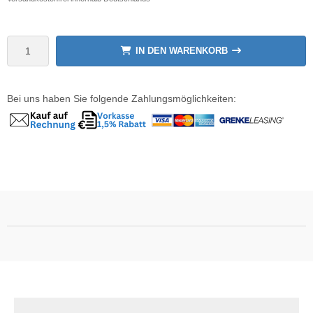
wline
IN DEN WARENKORB
Ta GmbH
lips
Bei uns haben Sie folgende Zahlungsmöglichkeiten:
orit
omethean
reLink
gout
monta
msung
arp