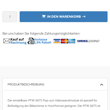
wline
IN DEN WARENKORB
Ta GmbH
lips
Bei uns haben Sie folgende Zahlungsmöglichkeiten:
orit
omethean
reLink
gout
monta
PRODUKTBESCHREIBUNG
msung
Die einstellbare PFW 6875 Pop-out-Videowandmodule ist speziell für
arp
Befestigung der Bildschirme in Hochformat geeignet. Die PFW 6875 ist