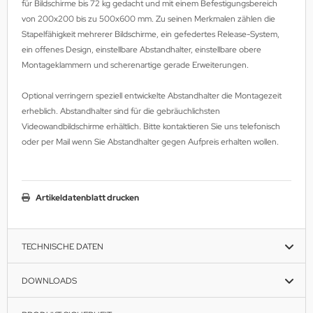
für Bildschirme bis 72 kg gedacht und mit einem Befestigungsbereich
MS
von 200x200 bis zu 500x600 mm. Zu seinen Merkmalen zählen die
Stapelfähigkeit mehrerer Bildschirme, ein gefedertes Release-System,
ny
ein offenes Design, einstellbare Abstandhalter, einstellbare obere
Montageklammern und scherenartige gerade Erweiterungen.
icol
Optional verringern speziell entwickelte Abstandhalter die Montagezeit
CM
erheblich. Abstandhalter sind für die gebräuchlichsten
Videowandbildschirme erhältlich. Bitte kontaktieren Sie uns telefonisch
ewsonic
oder per Mail wenn Sie Abstandhalter gegen Aufpreis erhalten wollen.
gels
Artikeldatenblatt drucken
TECHNISCHE DATEN
DOWNLOADS