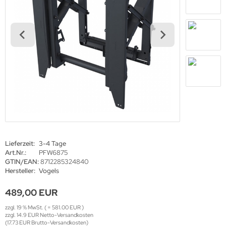
haufenster Monitore
gotron
gitale Informationsschilder
oko
tel TV
rtec
ckwandverkleidungen
gor
sense
tachi
yama
Lieferzeit:
3-4 Tage
Art.Nr.:
PFW6875
grand
GTIN/EAN:
8712285324840
Hersteller:
Vogels
489,00 EUR
-display
zzgl. 19 % MwSt. ( = 581.00 EUR )
zzgl. 14.9 EUR Netto-Versandkosten
(17.73 EUR Brutto-Versandkosten)
EC