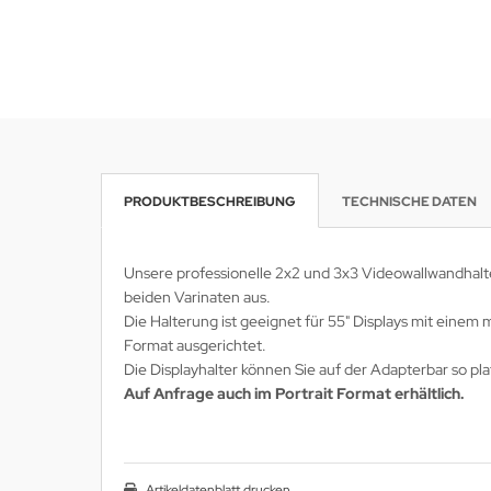
wline
Ta GmbH
lips
orit
PRODUKTBESCHREIBUNG
TECHNISCHE DATEN
omethean
Unsere professionelle 2x2 und 3x3 Videowallwandhalte
reLink
beiden Varinaten aus.
Die Halterung ist geeignet für 55" Displays mit einem
gout
Format ausgerichtet.
Die Displayhalter können Sie auf der Adapterbar so pl
monta
Auf Anfrage auch im Portrait Format erhältlich.
msung
arp
Artikeldatenblatt drucken