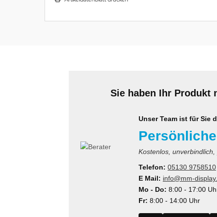
MS
ny
icol
CM
Sie haben Ihr Produkt 
ewsonic
gels
Unser Team ist für Sie d
Persönliche
Kostenlos, unverbindlich,
Telefon:
05130 9758510
E Mail:
info@mm-display
Mo - Do:
8:00 - 17:00 Uh
Fr:
8:00 - 14:00 Uhr