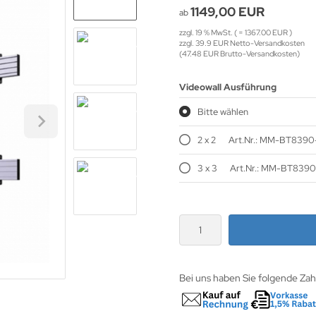
1149,00 EUR
ab
zzgl. 19 % MwSt. ( = 1367.00 EUR )
zzgl. 39.9 EUR Netto-Versandkosten
(47.48 EUR Brutto-Versandkosten)
Videowall Ausführung
Bitte wählen
2 x 2
Art.Nr.: MM-BT8390
3 x 3
Art.Nr.: MM-BT839
Bei uns haben Sie folgende Za