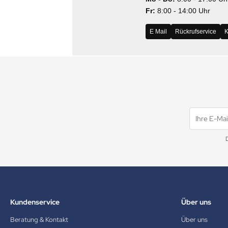
Fr:
8:00 - 14:00 Uhr
MS
E Mail
Rückrufservice
K
ny
icol
CM
ewsonic
gels
Kundenservice
Über uns
Beratung & Kontakt
Über uns