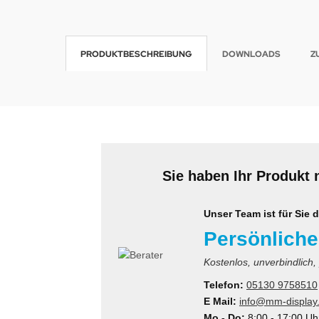
wline
PRODUKTBESCHREIBUNG
DOWNLOADS
Z
Ta GmbH
lips
orit
omethean
Sie haben Ihr Produkt 
reLink
gout
Unser Team ist für Sie d
Persönliche
monta
Kostenlos, unverbindlich,
msung
Telefon:
05130 9758510
E Mail:
info@mm-display
arp
Mo - Do:
8:00 - 17:00 Uh