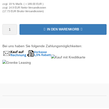
zzgl. 19 % MwSt. ( = 189.00 EUR )
zzgl. 14.9 EUR Netto-Versandkosten
wline
(17.73 EUR Brutto-Versandkosten)
Ta GmbH
IN DEN WARENKORB
lips
orit
Bei uns haben Sie folgende Zahlungsmöglichkeiten:
omethean
reLink
gout
monta
msung
arp