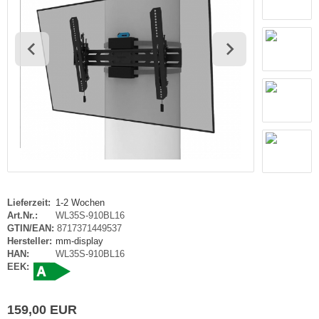
haufenster Monitore
gotron
gitale Informationsschilder
oko
tel TV
rtec
ckwandverkleidungen
gor
sense
tachi
yama
Lieferzeit:
1-2 Wochen
Art.Nr.:
WL35S-910BL16
grand
GTIN/EAN:
8717371449537
Hersteller:
mm-display
HAN:
WL35S-910BL16
G
EEK:
-display
159,00 EUR
EC