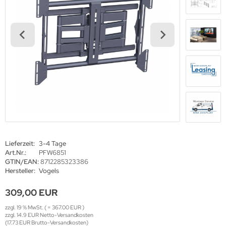
haufenster Monitore
gotron
gitale Informationsschilder
oko
tel TV
rtec
ckwandverkleidungen
gor
sense
tachi
yama
Lieferzeit:
3-4 Tage
Art.Nr.:
PFW6851
grand
GTIN/EAN:
8712285323386
Hersteller:
Vogels
309,00 EUR
-display
zzgl. 19 % MwSt. ( = 367.00 EUR )
zzgl. 14.9 EUR Netto-Versandkosten
(17.73 EUR Brutto-Versandkosten)
EC