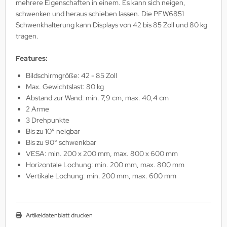
mehrere Eigenschaften in einem. Es kann sich neigen,
MS
schwenken und heraus schieben lassen. Die PFW6851
Schwenkhalterung kann Displays von 42 bis 85 Zoll und 80 kg
ny
tragen.
icol
Features:
Bildschirmgröße: 42 - 85 Zoll
CM
Max. Gewichtslast: 80 kg
Abstand zur Wand: min. 7,9 cm, max. 40,4 cm
ewsonic
2 Arme
3 Drehpunkte
gels
Bis zu 10° neigbar
Bis zu 90° schwenkbar
VESA: min. 200 x 200 mm, max. 800 x 600 mm
Horizontale Lochung: min. 200 mm, max. 800 mm
Vertikale Lochung: min. 200 mm, max. 600 mm
Artikeldatenblatt drucken