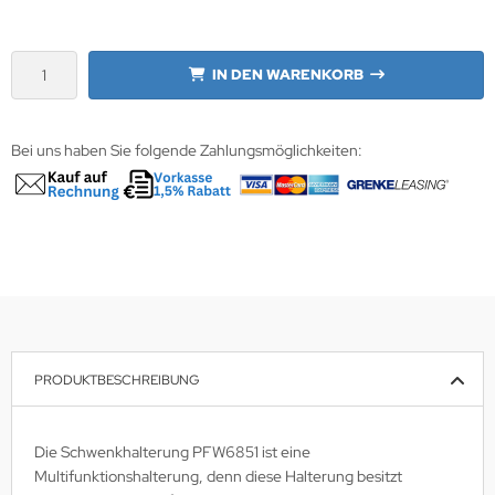
wline
IN DEN WARENKORB
Ta GmbH
lips
Bei uns haben Sie folgende Zahlungsmöglichkeiten:
orit
omethean
reLink
gout
monta
PRODUKTBESCHREIBUNG
msung
Die Schwenkhalterung PFW6851 ist eine
arp
Multifunktionshalterung, denn diese Halterung besitzt