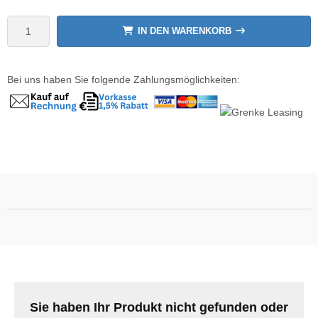
wline
IN DEN WARENKORB
Ta GmbH
Bei uns haben Sie folgende Zahlungsmöglichkeiten:
lips
orit
omethean
reLink
gout
monta
msung
arp
Sie haben Ihr Produkt nicht gefunden oder