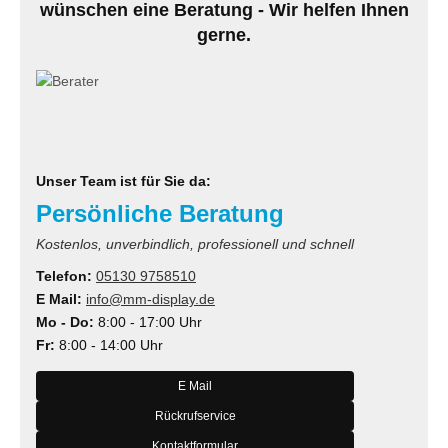
wünschen eine Beratung - Wir helfen Ihnen
MS
gerne.
ny
icol
CM
Unser Team ist für Sie da:
ewsonic
Persönliche Beratung
gels
Kostenlos, unverbindlich, professionell und schnell
Telefon:
05130 9758510
E Mail:
info@mm-display.de
Mo - Do:
8:00 - 17:00 Uhr
Fr:
8:00 - 14:00 Uhr
E Mail
Rückrufservice
Kontaktformular