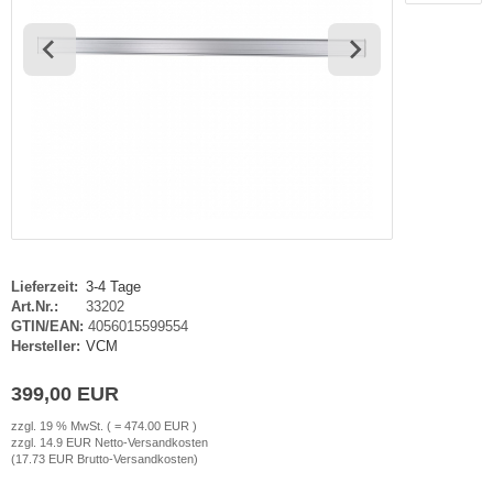
haufenster Monitore
gotron
gitale Informationsschilder
oko
tel TV
rtec
ckwandverkleidungen
gor
sense
tachi
Lieferzeit:
3-4 Tage
yama
Art.Nr.:
33202
GTIN/EAN:
4056015599554
Hersteller:
VCM
grand
399,00 EUR
G
zzgl. 19 % MwSt. ( = 474.00 EUR )
zzgl. 14.9 EUR Netto-Versandkosten
-display
(17.73 EUR Brutto-Versandkosten)
EC