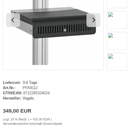
haufenster Monitore
gotron
gitale Informationsschilder
oko
tel TV
rtec
ckwandverkleidungen
gor
sense
tachi
yama
Lieferzeit:
3-4 Tage
Art.Nr.:
PFA9112
grand
GTIN/EAN:
8712285324024
Hersteller:
Vogels
G
349,00 EUR
-display
zzgl. 19 % MwSt. ( = 415.00 EUR )
Versandkostenfrei innerhalb Deutschlands
EC