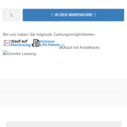
wline
IN DEN WARENKORB
Ta GmbH
Bei uns haben Sie folgende Zahlungsmöglichkeiten:
lips
orit
omethean
reLink
gout
monta
msung
arp