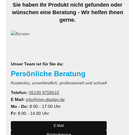
Sie haben Ihr Produkt nicht gefunden oder
MS
wünschen eine Beratung - Wir helfen Ihnen
gerne.
ny
icol
CM
ewsonic
Unser Team ist für Sie da:
Persönliche Beratung
gels
Kostenlos, unverbindlich, professionell und schnell
Telefon:
05130 9758510
E Mail:
info@mm-display.de
Mo - Do:
8:00 - 17:00 Uhr
Fr:
8:00 - 14:00 Uhr
E Mail
Rückrufservice