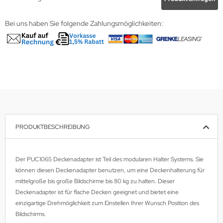
wline
Bei uns haben Sie folgende Zahlungsmöglichkeiten:
Ta GmbH
lips
orit
omethean
PRODUKTBESCHREIBUNG
reLink
gout
Der PUC1065 Deckenadapter ist Teil des modularen Halter Systems. Sie
können diesen Deckenadapter benutzen, um eine Deckenhalterung für
monta
mittelgroße bis große Bildschirme bis 80 kg zu halten. Dieser
msung
Deckenadapter ist für flache Decken geeignet und bietet eine
einzigartige Drehmöglichkeit zum Einstellen Ihrer Wunsch Position des
arp
Bildschirms.