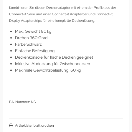
MS
Kombinieren Sie diesen Deckenadapter mit einem der Profile aus der
Connect-it Serie und einer Connect-it Adapterbar und Connect-it
ny
Display Adapterstrips für eine komplette Deckenlösung.
Max. Gewicht 80 kg
icol
Drehen 360 Grad
Farbe Schwarz
CM
Einfache Befestigung
Deckenkonsole für flache Decken geeignet
ewsonic
Inklusive Abdeckung für Zwischendecken
Maximale Gewichtsbelastung 160 kg
gels
BA-Nummer: NS
Artikeldatenblatt drucken