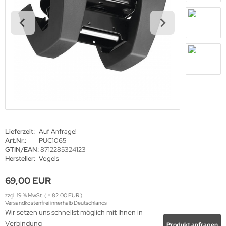
haufenster Monitore
gotron
gitale Informationsschilder
oko
tel TV
rtec
ckwandverkleidungen
gor
sense
tachi
Lieferzeit:
Auf Anfrage!
yama
Art.Nr.:
PUC1065
GTIN/EAN:
8712285324123
Hersteller:
Vogels
grand
69,00 EUR
zzgl. 19 % MwSt. ( = 82.00 EUR )
Versandkostenfrei innerhalb Deutschlands
-display
Wir setzen uns schnellst möglich mit Ihnen in
Verbindung
Produkt anfragen
EC