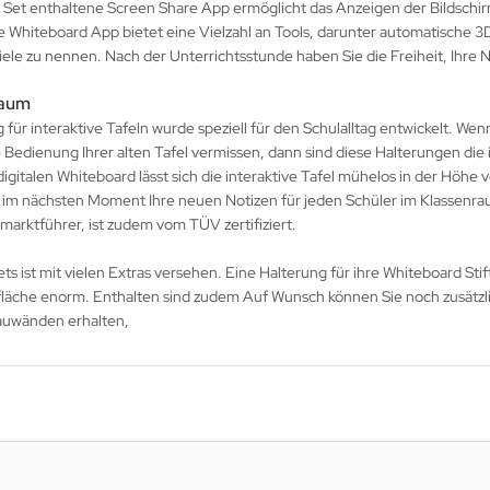
im Set enthaltene Screen Share App ermöglicht das Anzeigen der Bildsc
 Whiteboard App bietet eine Vielzahl an Tools, darunter automatische 3
le zu nennen. Nach der Unterrichtsstunde haben Sie die Freiheit, Ihre N
raum
für interaktive Tafeln wurde speziell für den Schulalltag entwickelt. Wen
se Bedienung Ihrer alten Tafel vermissen, dann sind diese Halterungen di
igitalen Whiteboard lässt sich die interaktive Tafel mühelos in der Höhe
 im nächsten Moment Ihre neuen Notizen für jeden Schüler im Klassenra
marktführer, ist zudem vom TÜV zertifiziert.
 ist mit vielen Extras versehen. Eine Halterung für ihre Whiteboard Stifte
zfläche enorm. Enthalten sind zudem Auf Wunsch können Sie noch zusätzl
auwänden erhalten,