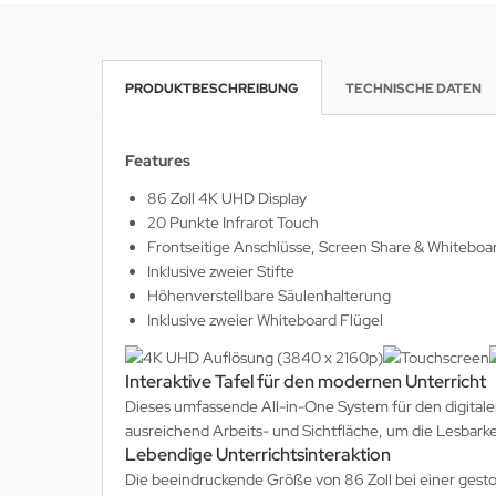
krofone
wline
PRODUKTBESCHREIBUNG
TECHNISCHE DATEN
tzwerkadapter
Ta GmbH
lips
Features
orit
86 Zoll 4K UHD Display
20 Punkte Infrarot Touch
omethean
Frontseitige Anschlüsse, Screen Share & Whitebo
Inklusive zweier Stifte
reLink
Höhenverstellbare Säulenhalterung
Inklusive zweier Whiteboard Flügel
gout
monta
Interaktive Tafel für den modernen Unterricht
Dieses umfassende All-in-One System für den digitalen 
msung
ausreichend Arbeits- und Sichtfläche, um die Lesbarkei
Lebendige Unterrichtsinteraktion
arp
Die beeindruckende Größe von 86 Zoll bei einer gesto