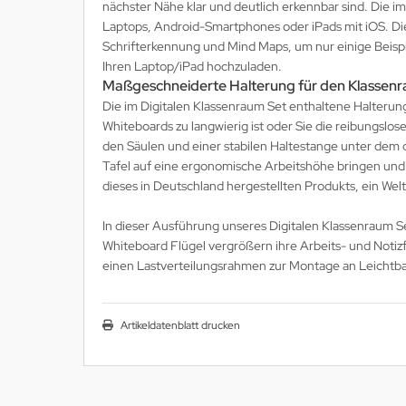
nächster Nähe klar und deutlich erkennbar sind. Die 
MS
Laptops, Android-Smartphones oder iPads mit iOS. Die
Schrifterkennung und Mind Maps, um nur einige Beispie
ny
Ihren Laptop/iPad hochzuladen.
Maßgeschneiderte Halterung für den Klassen
icol
Die im Digitalen Klassenraum Set enthaltene Halterung 
Whiteboards zu langwierig ist oder Sie die reibungslo
CM
den Säulen und einer stabilen Haltestange unter dem d
Tafel auf eine ergonomische Arbeitshöhe bringen und
ewsonic
dieses in Deutschland hergestellten Produkts, ein Welt
gels
In dieser Ausführung unseres Digitalen Klassenraum Sets
Whiteboard Flügel vergrößern ihre Arbeits- und Noti
einen Lastverteilungsrahmen zur Montage an Leichtb
Artikeldatenblatt drucken