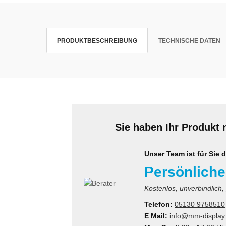
krofone
wline
PRODUKTBESCHREIBUNG
TECHNISCHE DATEN
tzwerkadapter
Ta GmbH
lips
orit
omethean
Sie haben Ihr Produkt 
reLink
gout
Unser Team ist für Sie d
Persönliche
monta
Kostenlos, unverbindlich,
msung
Telefon:
05130 9758510
E Mail:
info@mm-display
arp