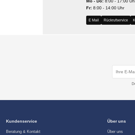
Mo - Do:
8:00 - 17:00 Uh
MS
Fr:
8:00 - 14:00 Uhr
ny
E Mail
Rückrufservice
K
icol
CM
ewsonic
gels
D
Kundenservice
Über uns
Beratung & Kontakt
Über uns