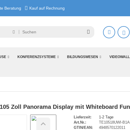
e Beratung
Kauf auf Rechnung
USE
KONFERENZSYSTEME
BILDUNGSWESEN
VIDEOWALL
105 Zoll Panorama Display mit Whiteboard Fun
Lieferzeit:
1-2 Tage
Art.Nr.:
TE10518UWI-B1
GTIN/EAN:
4948570122011