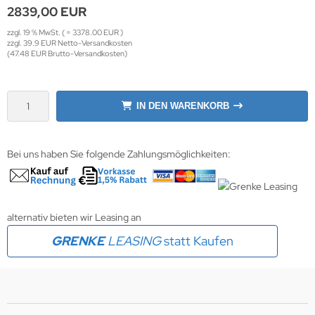
2839,00 EUR
krofone
wline
zzgl. 19 % MwSt. ( = 3378.00 EUR )
zzgl. 39.9 EUR Netto-Versandkosten
(47.48 EUR Brutto-Versandkosten)
tzwerkadapter
Ta GmbH
lips
IN DEN WARENKORB
orit
omethean
Bei uns haben Sie folgende Zahlungsmöglichkeiten:
reLink
gout
alternativ bieten wir Leasing an
GRENKE
LEASING
statt Kaufen
monta
msung
arp