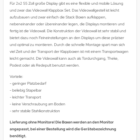
Für 2x2 55 Zoll große Display gibt es eine flexible und mobile Lösung
MS
und zwar das Videowall Klappbox Set. Das Videowallgestell ist leicht
aufzubauen und zwar einfach die Stack Boxen aufklappen,
ny
nebeneinander oder übereinander legen, die Displays montieren und
fertig ist die Videowall. Die Konstruktion der Videowall ist sehr stabil und
icol
bietet dazu noch Feineinstellungen an den Displays um diese präziser
und optimal zu montieren. Durch die schnelle Montage spart man sich
CM
viel Zeit und der Transport der Klappboxen ist mit einem Transportwagen
leicht gemacht. Die Videowall kann auch als Tordurchgang, Theke,
ewsonic
Podest oder als Redepult benutzt werden.
gels
Vorteile:
- geringer Platzbedarf
- beliebig Stapelbar
- leichter Transport
- keine Verschraubung am Boden
- sehr stabile Stahlkonstruktion
Lieferung ohne Monitore! Die Boxen werden an den Monitor
angepasst, bei einer Bestellung wird die Gerätebezeichnung
benötigt.