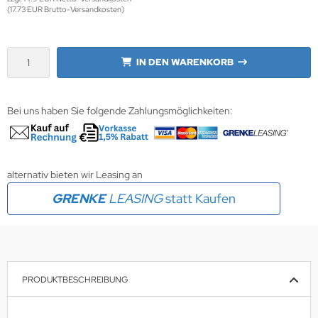
(17.73 EUR Brutto-Versandkosten)
wline
Ta GmbH
IN DEN WARENKORB
lips
Bei uns haben Sie folgende Zahlungsmöglichkeiten:
orit
omethean
alternativ bieten wir Leasing an
reLink
GRENKE
LEASING
statt Kaufen
gout
monta
msung
PRODUKTBESCHREIBUNG
arp