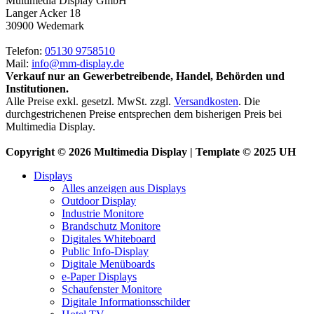
Multimedia Display GmbH
Langer Acker 18
30900 Wedemark
Telefon:
05130 9758510
Mail:
info@mm-display.de
Verkauf nur an Gewerbetreibende, Handel, Behörden und
Institutionen.
Alle Preise exkl. gesetzl. MwSt. zzgl.
Versandkosten
. Die
durchgestrichenen Preise entsprechen dem bisherigen Preis bei
Multimedia Display.
Copyright © 2026 Multimedia Display | Template © 2025 UH
Displays
Alles anzeigen aus Displays
Outdoor Display
Industrie Monitore
Brandschutz Monitore
Digitales Whiteboard
Public Info-Display
Digitale Menüboards
e-Paper Displays
Schaufenster Monitore
Digitale Informationsschilder