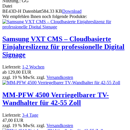
Nutzung.
:
G
G
Datei
BE43D-H Datenblatt
584.33 KB
Download
Wir empfehlen Ihnen noch folgende Produkte:
Samsung VXT CMS – Cloudbasierte
Einjahreslizenz für professionelle Digital
Signage
Lieferzeit:
1-2 Wochen
ab
129,00 EUR
zzgl. 19 % MwSt. zzgl.
Versandkosten
MM-PFW 4500 Verriegelbarer TV-
Wandhalter für 42-55 Zoll
Lieferzeit:
3-4 Tage
47,00 EUR
zzgl. 19 % MwSt. zzgl.
Versandkosten