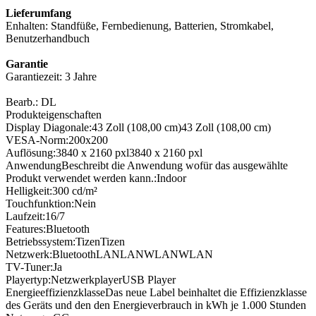
Lieferumfang
Enhalten: Standfüße, Fernbedienung, Batterien, Stromkabel,
Benutzerhandbuch
Garantie
Garantiezeit: 3 Jahre
Bearb.: DL
Produkteigenschaften
Display Diagonale:
43 Zoll (108,00 cm)
43 Zoll (108,00 cm)
VESA-Norm:
200x200
Auflösung:
3840 x 2160 pxl
3840 x 2160 pxl
Anwendung
Beschreibt die Anwendung wofür das ausgewählte
Produkt verwendet werden kann.
:
Indoor
Helligkeit:
300 cd/m²
Touchfunktion:
Nein
Laufzeit:
16/7
Features:
Bluetooth
Betriebssystem:
Tizen
Tizen
Netzwerk:
Bluetooth
LAN
LAN
WLAN
WLAN
TV-Tuner:
Ja
Playertyp:
Netzwerkplayer
USB Player
Energieeffizienzklasse
Das neue Label beinhaltet die Effizienzklasse
des Geräts und den den Energieverbrauch in kWh je 1.000 Stunden