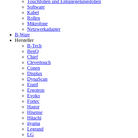
Touchfolien und Entspiegelungsfolien
Software
Kabel
Rollen
Mikrofone
Netzwerkadapter
B-Ware
Hersteller
B-Tech
BenQ
Chief
Clevertouch
Conen
Displax
DynaScan
Erard
Ergotron
Evoko
Fortec
Hagor
Hisense
Hitachi
iiyama
Legrand
LG