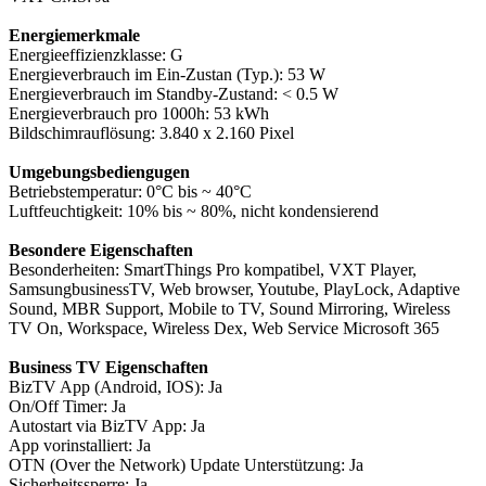
Energiemerkmale
Energieeffizienzklasse: G
Energieverbrauch im Ein-Zustan (Typ.): 53 W
Energieverbrauch im Standby-Zustand: < 0.5 W
Energieverbrauch pro 1000h: 53 kWh
Bildschimrauflösung: 3.840 x 2.160 Pixel
Umgebungsbediengugen
Betriebstemperatur: 0°C bis ~ 40°C
Luftfeuchtigkeit: 10% bis ~ 80%, nicht kondensierend
Besondere Eigenschaften
Besonderheiten: SmartThings Pro kompatibel, VXT Player,
SamsungbusinessTV, Web browser, Youtube, PlayLock, Adaptive
Sound, MBR Support, Mobile to TV, Sound Mirroring, Wireless
TV On, Workspace, Wireless Dex, Web Service Microsoft 365
Business TV Eigenschaften
BizTV App (Android, IOS): Ja
On/Off Timer: Ja
Autostart via BizTV App: Ja
App vorinstalliert: Ja
OTN (Over the Network) Update Unterstützung: Ja
Sicherheitssperre: Ja