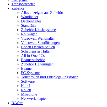
Transportkoffer
Zubehör
Alles anzeigen aus Zubehör
Wandhalter
Deckenhalter
Standfüße
Zubehör Kiosksysteme
Rollwagen
Videowall Wandhalter
Videowall Standlösungen
Boden Decken Säulen
Schaufenster Halter
All-in-One PCs
Beamerzubehör
Zubehör Halterungen
Beamer
PC-Systeme
Touchfolien und Entspiegelungsfolien
Software
Kabel
Rollen
Mikrofone
Netzwerkadapter
B-Ware