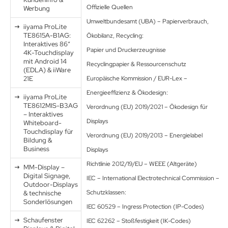
Offizielle Quellen
Werbung
Umweltbundesamt (UBA) – Papierverbrauch,
iiyama ProLite
TE8615A-B1AG:
Ökobilanz, Recycling:
Interaktives 86″
Papier und Druckerzeugnisse
4K-Touchdisplay
mit Android 14
Recyclingpapier & Ressourcenschutz
(EDLA) & iiWare
21E
Europäische Kommission / EUR-Lex –
Energieeffizienz & Ökodesign:
iiyama ProLite
TE8612MIS-B3AG
Verordnung (EU) 2019/2021 – Ökodesign für
– Interaktives
Displays
Whiteboard-
Touchdisplay für
Verordnung (EU) 2019/2013 – Energielabel
Bildung &
Business
Displays
Richtlinie 2012/19/EU – WEEE (Altgeräte)
MM-Display –
Digital Signage,
IEC – International Electrotechnical Commission –
Outdoor-Displays
Schutzklassen:
& technische
Sonderlösungen
IEC 60529 – Ingress Protection (IP-Codes)
Schaufenster
IEC 62262 – Stoßfestigkeit (IK-Codes)