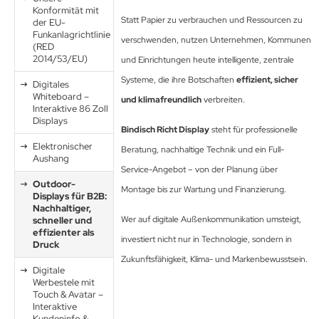
Konformität mit
Statt Papier zu verbrauchen und Ressourcen zu
der EU-
Funkanlagrichtlinie
verschwenden, nutzen Unternehmen, Kommunen
(RED
2014/53/EU)
und Einrichtungen heute intelligente, zentrale
Systeme, die ihre Botschaften
effizient, sicher
Digitales
Whiteboard –
und klimafreundlich
verbreiten.
Interaktive 86 Zoll
Displays
Bindisch Richt Display
steht für professionelle
Elektronischer
Beratung, nachhaltige Technik und ein Full-
Aushang
Service-Angebot – von der Planung über
Outdoor-
Montage bis zur Wartung und Finanzierung.
Displays für B2B:
Nachhaltiger,
Wer auf digitale Außenkommunikation umsteigt,
schneller und
effizienter als
investiert nicht nur in Technologie, sondern in
Druck
Zukunftsfähigkeit, Klima- und Markenbewusstsein.
Digitale
Werbestele mit
Touch & Avatar –
Interaktive
Kundeninfo &