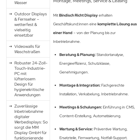
Montage, Meetings, Service & Leasing
Wasser
Outdoor Displays
Mit
Bindisch Richt Display
erhalten
& Fernseher –
Geschäftskund:innen eine
komplette Lösung aus
wetterfest &
vielseitig
einer Hand
– von der Planung bis zur
einsetzbar
Inbetriebnahme.
Videowalls für
Waschstraßen
Beratung & Planung:
Standortanalyse,
Robuster 24-Zoll-
Energieeffizienz, Schutzklasse,
Touch-Industrie-
Genehmigungen.
PC mit
lüfterlosem
Design für
Montage & Integration:
Fachgerechte
hygienekritische
Installation, Verkabelung, Inbetriebnahme.
Anwendungen
Zuverlässige
Meetings & Schulungen:
Einführung in CMS,
Inbetriebnahme
Content-Erstellung, Automatisierung.
digitaler
Werbedisplays: So
sorgt die MM
Wartung & Service:
Präventive Wartung,
Display GmbH für
funktionierende
Ersatzteile, Fernwartung, Notfall-Support.