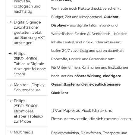
Kurzfassung:
Innovativ,
haufenster Monitore
den Decken Säulen
gotron
ökologisch und
Wer heute noch Plakate druckt, verschenkt
nachhaltig
Budget, Zeit und Klimapotenzial.
Outdoor-
gitale Informationsschilder
haufenster Halter
oko
Digital Signage
Displays
– also digitale Informations- und
zukunftssicher
tel TV
l-in-One PCs
rtec
gestalten: Jetzt
Werbeflächen für den Außenbereich – bündeln
auf Samsung VXT
Inhalte zentral, sind in Sekunden aktualisiert,
umsteigen
ckwandverkleidungen
amerzubehör
gor
laufen 24/7 zuverlässig und sparen dauerhaft
Philips
behör Halterungen
sense
25BDL4050I
Rohstoffe, Logistik und Personaleinsatz.
Tableaux Digitale
Für Unternehmen, Kommunen und Institutionen
Anzeigetafel ohne
amer
tachi
Strom
bedeutet das:
höhere Wirkung, niedrigere
-Systeme
yama
Gesamtkosten und eine deutlich bessere
Monitor - Display
Schutzgehäuse
Ökobilanz
.
uchfolien und Entspiegelungsfolien
grand
Philips
25BDL5040I
ftware
1) Von Papier zu Pixel: Klima- und
stromloses
ePaper Tableaux
Ressourcenvorteile, die sich messen lassen
bel
zur Probe
-display
Multimedia
Papierproduktion, Druckfarben, Transporte und
llen
EC