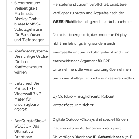
Sicherheit und
Hersteller sind zudem verpflichtet, Ersatzteile
Vielseitigkeit:
verfügbar zu halten und Altgeräte nach der
Multimedia
Display GmbH
WEEE-Richtlinie
fachgerecht zurückzunehmen.
bietet MMWS-
Schutzgehäuse
für Parkhäuser
Damit ist sichergestellt, dass moderne Displays
und Tiefgaragen
nicht nur leistungsfähig, sondern auch
Konferenzsysteme:
energieeffizient und zirkulär gedacht sind – ein
Die richtige Größe
entscheidendes Argument für B2B-
für Ihren
Konferenzraum
Unternehmen, die Verantwortung übernehmen
wählen
und in nachhaltige Technologie investieren wollen.
Jetzt neu! Die
Philips LED
Videowall 3 x 2
3) Outdoor-Tauglichkeit: Robust,
Meter für
unschlagbare
wetterfest und sicher
9999€
Digitale Outdoor-Displays sind speziell für den
BenQ InstaShow®
WDC30 - Das
Dauereinsatz im Außenbereich konzipiert.
Ultimative
Drahtlose
Sie verfügen über hohe
IP-Schutzklassen
(z. B.