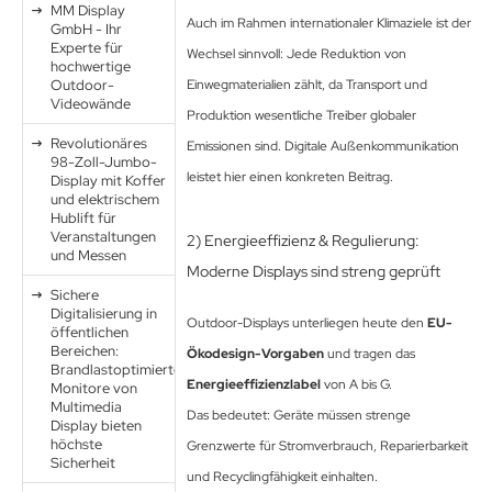
MM Display
Auch im Rahmen internationaler Klimaziele ist der
MS
GmbH - Ihr
Experte für
Wechsel sinnvoll: Jede Reduktion von
hochwertige
ny
Outdoor-
Einwegmaterialien zählt, da Transport und
Videowände
Produktion wesentliche Treiber globaler
icol
Revolutionäres
Emissionen sind. Digitale Außenkommunikation
98-Zoll-Jumbo-
CM
leistet hier einen konkreten Beitrag.
Display mit Koffer
und elektrischem
ewsonic
Hublift für
Veranstaltungen
2) Energieeffizienz & Regulierung:
und Messen
gels
Moderne Displays sind streng geprüft
Sichere
Digitalisierung in
Outdoor-Displays unterliegen heute den
EU-
öffentlichen
Bereichen:
Ökodesign-Vorgaben
und tragen das
Brandlastoptimierte
Energieeffizienzlabel
von A bis G.
Monitore von
Multimedia
Das bedeutet: Geräte müssen strenge
Display bieten
höchste
Grenzwerte für Stromverbrauch, Reparierbarkeit
Sicherheit
und Recyclingfähigkeit einhalten.