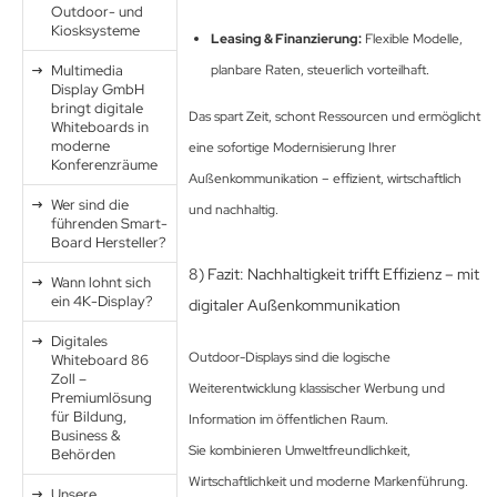
Outdoor- und
Kiosksysteme
Leasing & Finanzierung:
Flexible Modelle,
Multimedia
planbare Raten, steuerlich vorteilhaft.
Display GmbH
bringt digitale
Das spart Zeit, schont Ressourcen und ermöglicht
Whiteboards in
moderne
eine sofortige Modernisierung Ihrer
Konferenzräume
Außenkommunikation – effizient, wirtschaftlich
Wer sind die
und nachhaltig.
führenden Smart-
Board Hersteller?
8) Fazit: Nachhaltigkeit trifft Effizienz – mit
Wann lohnt sich
ein 4K-Display?
digitaler Außenkommunikation
Digitales
Outdoor-Displays sind die logische
Whiteboard 86
Zoll –
Weiterentwicklung klassischer Werbung und
Premiumlösung
für Bildung,
Information im öffentlichen Raum.
Business &
Sie kombinieren Umweltfreundlichkeit,
Behörden
Wirtschaftlichkeit und moderne Markenführung.
Unsere