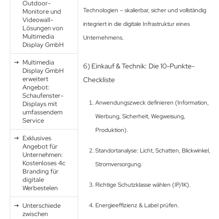
Outdoor-
Technologien – skalierbar, sicher und vollständig
Monitore und
Videowall-
integriert in die digitale Infrastruktur eines
Lösungen von
Multimedia
Unternehmens.
Display GmbH
Multimedia
6) Einkauf & Technik: Die 10-Punkte-
Display GmbH
erweitert
Checkliste
Angebot:
Schaufenster-
Anwendungszweck definieren (Information,
Displays mit
umfassendem
Werbung, Sicherheit, Wegweisung,
Service
Produktion).
Exklusives
Angebot für
Standortanalyse: Licht, Schatten, Blickwinkel,
Unternehmen:
Kostenloses 4c
Stromversorgung.
Branding für
digitale
Richtige Schutzklasse wählen (IP/IK).
Werbestelen
Unterschiede
Energieeffizienz & Label prüfen.
zwischen