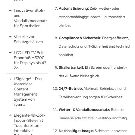
Automatisierung:
Zeit-, wetter- oder
Innovativer Stoß-
und
standortabhängige Inhalte – automatisiert
Vandalismusschutz
planbar.
für Sporthallen
Vorteile von
Compliance & Sicherheit:
Energieeffizienz,
Schutzgehäusen
Datenschutz und IT-Sicherheit sind technisch
LCD LED TV Pult
abbildbar.
Standfuß MS200
für Displays bis 43
Skalierbarkeit:
Ein Screen oder hundert –
Zoll
der Aufwand bleibt gleich.
iiSignage² - Das
kostenlose
24/7-Betrieb:
Maximale Betriebszeit und
Content
Management
Fernüberwachung sorgen für Sicherheit.
System von
iiyama
Wetter- & Vandalismusschutz:
Robuste
Elegante 49-Zoll-
Bauweise schützt Ihre Investition langfristig.
Indoor-Stele mit
Touchfunktion –
Interaktive
Nachhaltiges Image:
Sichtbare Innovation