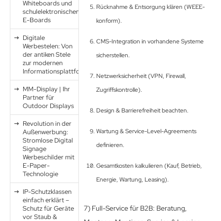
Whiteboards und
Rücknahme & Entsorgung klären (WEEE-
schulelektronischen
E-Boards
konform).
Digitale
CMS-Integration in vorhandene Systeme
Werbestelen: Von
der antiken Stele
sicherstellen.
zur modernen
Informationsplattform
Netzwerksicherheit (VPN, Firewall,
MM-Display | Ihr
Zugriffskontrolle).
Partner für
Outdoor Displays
Design & Barrierefreiheit beachten.
Revolution in der
Wartung & Service-Level-Agreements
Außenwerbung:
Stromlose Digital
definieren.
Signage
Werbeschilder mit
E-Paper-
Gesamtkosten kalkulieren (Kauf, Betrieb,
Technologie
Energie, Wartung, Leasing).
IP-Schutzklassen
einfach erklärt –
7) Full-Service für B2B: Beratung,
Schutz für Geräte
vor Staub &