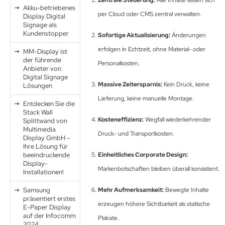
Zentrale Steuerung:
Alle Inhalte lassen sich
Akku-betriebenes
per Cloud oder CMS zentral verwalten.
Display Digital
Signage als
Kundenstopper
Sofortige Aktualisierung:
Änderungen
erfolgen in Echtzeit, ohne Material- oder
MM-Display ist
der führende
Personalkosten.
Anbieter von
Digital Signage
Massive Zeitersparnis:
Kein Druck, keine
Lösungen
Lieferung, keine manuelle Montage.
Entdecken Sie die
Stack Wall
Kosteneffizienz:
Wegfall wiederkehrender
Splittwand von
Multimedia
Druck- und Transportkosten.
Display GmbH –
Ihre Lösung für
beeindruckende
Einheitliches Corporate Design:
Display-
Markenbotschaften bleiben überall konsistent.
Installationen!
Samsung
Mehr Aufmerksamkeit:
Bewegte Inhalte
präsentiert erstes
erzeugen höhere Sichtbarkeit als statische
E-Paper Display
auf der Infocomm
Plakate.
2024