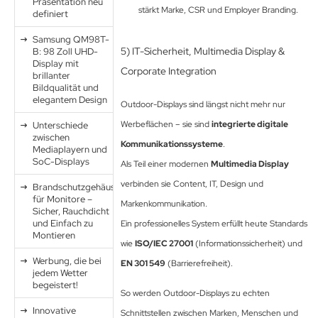
Präsentation neu
stärkt Marke, CSR und Employer Branding.
definiert
Samsung QM98T-
5) IT-Sicherheit, Multimedia Display &
B: 98 Zoll UHD-
Display mit
Corporate Integration
brillanter
Bildqualität und
elegantem Design
Outdoor-Displays sind längst nicht mehr nur
Werbeflächen – sie sind
integrierte digitale
Unterschiede
zwischen
Kommunikationssysteme
.
Mediaplayern und
SoC-Displays
Als Teil einer modernen
Multimedia Display
verbinden sie Content, IT, Design und
Brandschutzgehäuse
für Monitore –
Markenkommunikation.
Sicher, Rauchdicht
und Einfach zu
Ein professionelles System erfüllt heute Standards
Montieren
wie
ISO/IEC 27001
(Informationssicherheit) und
Werbung, die bei
EN 301 549
(Barrierefreiheit).
jedem Wetter
begeistert!
So werden Outdoor-Displays zu echten
Innovative
Schnittstellen zwischen Marken, Menschen und