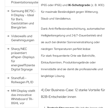
Präsentationssystem
IP65 oder IP66) und
IK-Schutzgrade
(z. B. IK10)
Samsung BE75C-
für maximale Beständigkeit gegen Witterung,
H Display - Ideal
Staub und Vandalismus.
für Bars,
Gaststätten und
Biergärten
Dank Anti-Reflexionsbeschichtung, automatischer
Helligkeitsregelung und 24/7-Dauerbetrieb sind
Videowalls und
Genehmigungen
sie auch bei direkter Sonneneinstrahlung oder
Sharp/NEC
niedrigen Temperaturen perfekt lesbar.
präsentiert
Für stark frequentierte Orte wie Bahnhöfe,
ePaper-Displays
für
Einkaufszentren, Produktionsgelände oder
energieeffiziente
Digital Signage
Innenstädte sind sie damit die professionelle und
langlebige Lösung.
Standfuß -
Rollwagen PL1D
4) Der Business-Case: 12 starke Vorteile für
MM Display stellt
das innovative
B2B-Entscheider:innen
Whiteboard TA-
86HL vor