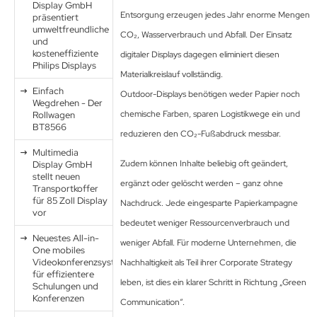
Display GmbH
Entsorgung erzeugen jedes Jahr enorme Mengen
präsentiert
krofone
wline
umweltfreundliche
CO₂, Wasserverbrauch und Abfall. Der Einsatz
und
kosteneffiziente
digitaler Displays dagegen eliminiert diesen
tzwerkadapter
Ta GmbH
Philips Displays
Materialkreislauf vollständig.
lips
Einfach
Outdoor-Displays benötigen weder Papier noch
Wegdrehen - Der
chemische Farben, sparen Logistikwege ein und
Rollwagen
orit
BT8566
reduzieren den CO₂-Fußabdruck messbar.
omethean
Multimedia
Zudem können Inhalte beliebig oft geändert,
Display GmbH
stellt neuen
reLink
ergänzt oder gelöscht werden – ganz ohne
Transportkoffer
für 85 Zoll Display
Nachdruck. Jede eingesparte Papierkampagne
gout
vor
bedeutet weniger Ressourcenverbrauch und
Neuestes All-in-
monta
weniger Abfall. Für moderne Unternehmen, die
One mobiles
Videokonferenzsystem
Nachhaltigkeit als Teil ihrer Corporate Strategy
msung
für effizientere
leben, ist dies ein klarer Schritt in Richtung „Green
Schulungen und
Konferenzen
Communication“.
arp