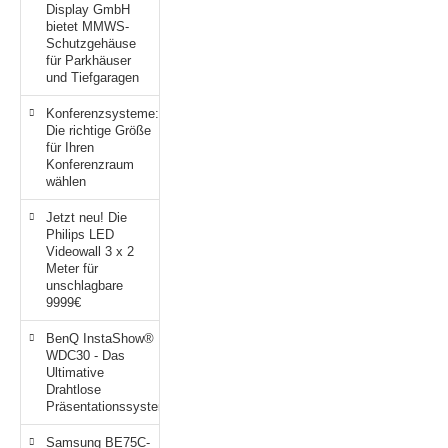
Display GmbH
bietet MMWS-
Schutzgehäuse
für Parkhäuser
und Tiefgaragen
Konferenzsysteme:
Die richtige Größe
für Ihren
Konferenzraum
wählen
Jetzt neu! Die
Philips LED
Videowall 3 x 2
Meter für
unschlagbare
9999€
BenQ InstaShow®
WDC30 - Das
Ultimative
Drahtlose
Präsentationssystem
Samsung BE75C-