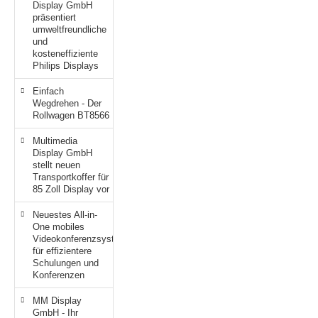
Display GmbH
präsentiert
krofone
wline
umweltfreundliche
und
kosteneffiziente
tzwerkadapter
Ta GmbH
Philips Displays
lips
Einfach
Wegdrehen - Der
Rollwagen BT8566
orit
Multimedia
omethean
Display GmbH
stellt neuen
Transportkoffer für
reLink
85 Zoll Display vor
gout
Neuestes All-in-
One mobiles
Videokonferenzsystem
monta
für effizientere
Schulungen und
msung
Konferenzen
MM Display
arp
GmbH - Ihr