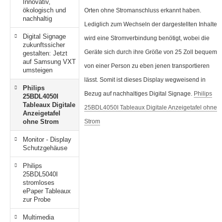
Innovativ,
haufenster Monitore
den Decken Säulen
gotron
ökologisch und
Orten ohne Stromanschluss erkannt haben.
nachhaltig
Lediglich zum Wechseln der dargestellten Inhalte
gitale Informationsschilder
haufenster Halter
oko
Digital Signage
wird eine Stromverbindung benötigt, wobei die
zukunftssicher
tel TV
l-in-One PCs
rtec
Geräte sich durch ihre Größe von 25 Zoll bequem
gestalten: Jetzt
auf Samsung VXT
von einer Person zu eben jenen transportieren
umsteigen
ckwandverkleidungen
amerzubehör
gor
lässt. Somit ist dieses Display wegweisend in
Philips
behör Halterungen
sense
Bezug auf nachhaltiges Digital Signage.
Philips
25BDL4050I
Tableaux Digitale
25BDL4050I Tableaux Digitale Anzeigetafel ohne
Anzeigetafel
amer
tachi
ohne Strom
Strom
-Systeme
yama
Monitor - Display
Schutzgehäuse
uchfolien und Entspiegelungsfolien
grand
Philips
25BDL5040I
ftware
G
stromloses
ePaper Tableaux
bel
zur Probe
-display
Multimedia
llen
EC