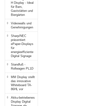
H Display - Ideal
für Bars,
Gaststätten und
Biergärten
Videowalls und
Genehmigungen
Sharp/NEC
präsentiert
ePaper-Displays
für
energieeffiziente
Digital Signage
Standfuß -
Rollwagen PL1D
MM Display stellt
das innovative
Whiteboard TA-
86HL vor
Akku-betriebenes
Display Digital
Signage als