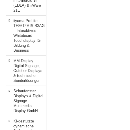
mit Android 14
(EDLA) & iiWare
21E
iiyama ProLite
TE8612MIS-B3AG
– Interaktives
Whiteboard-
Touchdisplay für
Bildung &
Business
MM-Display –
Digital Signage,
Outdoor-Displays
& technische
Sonderlösungen
Schaufenster
Displays & Digital
Signage -
Multimedia
Display GmbH
KI-gestützte
dynamische