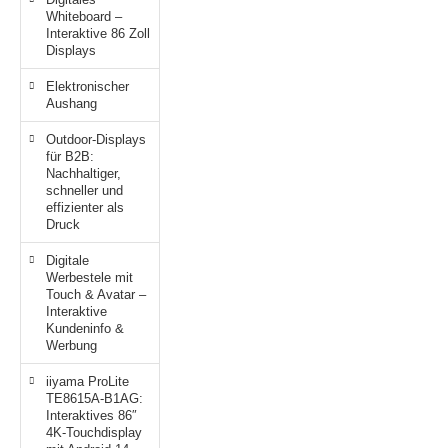
Whiteboard –
Interaktive 86 Zoll
Displays
Elektronischer
Aushang
Outdoor-Displays
für B2B:
Nachhaltiger,
schneller und
effizienter als
Druck
Digitale
Werbestele mit
Touch & Avatar –
Interaktive
Kundeninfo &
Werbung
iiyama ProLite
TE8615A-B1AG:
Interaktives 86″
4K-Touchdisplay