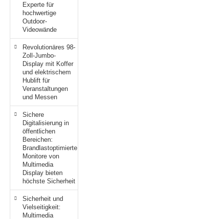
Experte für
MS
hochwertige
Outdoor-
Videowände
ny
Revolutionäres 98-
icol
Zoll-Jumbo-
Display mit Koffer
und elektrischem
CM
Hublift für
Veranstaltungen
ewsonic
und Messen
Sichere
gels
Digitalisierung in
öffentlichen
Bereichen:
Brandlastoptimierte
Monitore von
Multimedia
Display bieten
höchste Sicherheit
Sicherheit und
Vielseitigkeit:
Multimedia