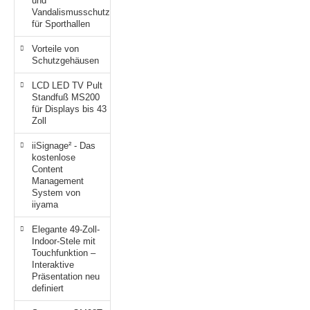
und
Vandalismusschutz
für Sporthallen
Vorteile von
Schutzgehäusen
LCD LED TV Pult
Standfuß MS200
für Displays bis 43
Zoll
iiSignage² - Das
kostenlose
Content
Management
System von
iiyama
Elegante 49-Zoll-
Indoor-Stele mit
Touchfunktion –
Interaktive
Präsentation neu
definiert